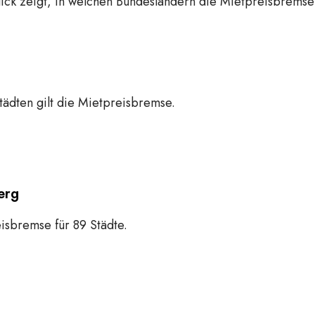
ick zeigt, in welchen Bundesländern die Mietpreisbremse 
tädten gilt die Mietpreisbremse.
erg
eisbremse für 89 Städte.