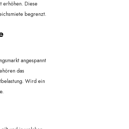
nt erhöhen. Diese
leichsmiete begrenzt.
e
ungsmarkt angespannt
gehören das
tbelastung. Wird ein
e.